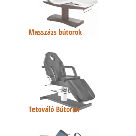
Masszázs bútorok
Tetováló Bútorok