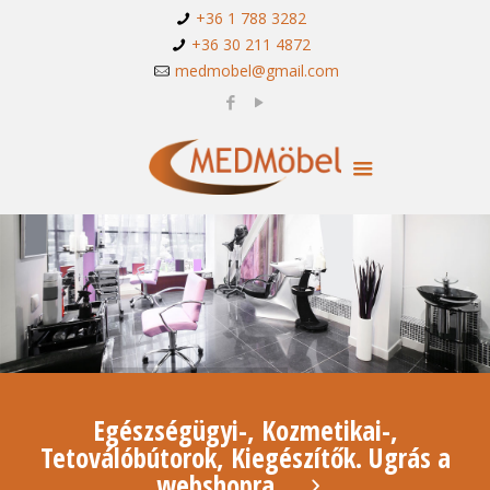
+36 1 788 3282
+36 30 211 4872
medmobel@gmail.com
Egészségügyi-, Kozmetikai-,
Tetoválóbútorok, Kiegészítők. Ugrás a
webshopra